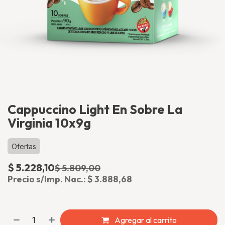
Cappuccino Light En Sobre La
Virginia 10x9g
Ofertas
$
5.228,10
$
5.809,00
(impuesto incluido)
Precio s/Imp. Nac.:
$
3.888,68
Agregar al carrito