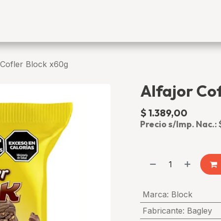
ía Blanca
Categorías
 Cofler Block x60g
Alfajor Co
$
1.389,00
(impuest
Precio s/Imp. Nac.:
Marca
:
Block
Fabricante
:
Bagley