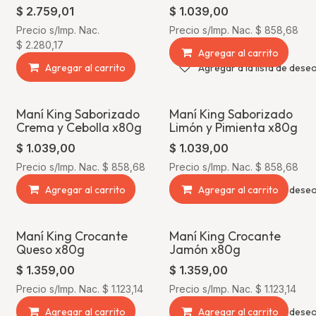
$
2.759,01
$
1.039,00
Precio s/Imp. Nac.
Precio s/Imp. Nac.
$
858,68
$
2.280,17
Agregar al carrito
Agregar al carrito
Agregar a la lista de dese
Maní King Saborizado
Maní King Saborizado
Crema y Cebolla x80g
Limón y Pimienta x80g
$
1.039,00
$
1.039,00
Precio s/Imp. Nac.
$
858,68
Precio s/Imp. Nac.
$
858,68
Agregar al carrito
Agregar a la lista de dese
Agregar al carrito
Maní King Crocante
Maní King Crocante
Queso x80g
Jamón x80g
$
1.359,00
$
1.359,00
Precio s/Imp. Nac.
$
1.123,14
Precio s/Imp. Nac.
$
1.123,14
Agregar al carrito
Agregar a la lista de dese
Agregar al carrito