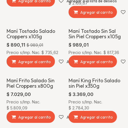
Agregar al carrito
Agregar a la lista de deseos
$
2.139,67
Agregar al carrito
Maní Tostado Salado
Maní Tostado Sin Sal
¡Oferta!
Croppers x105g
Sin Piel Croppers x105g
$
890,11
$
989,01
$
989,01
Precio s/Imp. Nac.
$
735,62
Precio s/Imp. Nac.
$
817,36
Agregar al carrito
Agregar a la lista de deseos
Agregar al carrito
Maní Frito Salado Sin
Maní King Frito Salado
Piel Croppers x800g
sin Piel x350g
$
7.029,00
$
3.369,00
Precio s/Imp. Nac.
Precio s/Imp. Nac.
$
5.809,09
$
2.784,30
Agregar al carrito
Agregar a la lista de deseos
Agregar al carrito