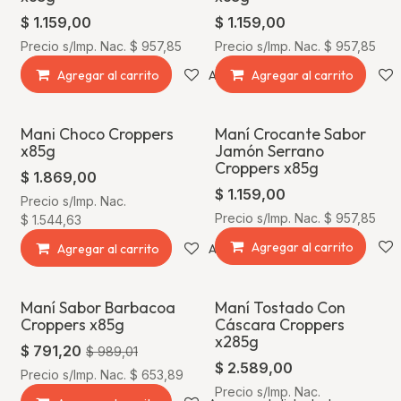
$
1.159,00
$
1.159,00
Precio s/Imp. Nac.
$
957,85
Precio s/Imp. Nac.
$
957,85
Agregar al carrito
Agregar a la lista de deseos
Agregar al carrito
Mani Choco Croppers
Maní Crocante Sabor
x85g
Jamón Serrano
Croppers x85g
$
1.869,00
$
1.159,00
Precio s/Imp. Nac.
Precio s/Imp. Nac.
$
957,85
$
1.544,63
Agregar al carrito
Agregar al carrito
Agregar a la lista de deseos
Maní Sabor Barbacoa
Maní Tostado Con
¡Oferta!
Croppers x85g
Cáscara Croppers
x285g
$
791,20
$
989,01
$
2.589,00
Precio s/Imp. Nac.
$
653,89
Precio s/Imp. Nac.