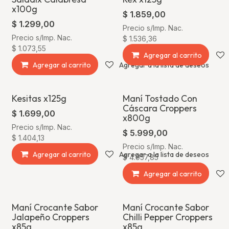
x100g
$
1.859,00
$
1.299,00
Precio s/Imp. Nac.
Precio s/Imp. Nac.
$
1.536,36
$
1.073,55
Agregar al carrito
Agregar al carrito
Agregar a la lista de deseos
Kesitas x125g
Maní Tostado Con
Cáscara Croppers
$
1.699,00
x800g
Precio s/Imp. Nac.
$
5.999,00
$
1.404,13
Precio s/Imp. Nac.
Agregar al carrito
Agregar a la lista de deseos
$
4.957,85
Agregar al carrito
Maní Crocante Sabor
Maní Crocante Sabor
Jalapeño Croppers
Chilli Pepper Croppers
x85g
x85g