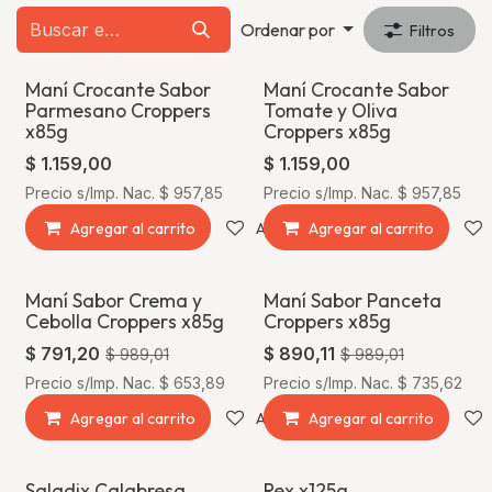
Ordenar por
Filtros
Maní Crocante Sabor
Maní Crocante Sabor
Parmesano Croppers
Tomate y Oliva
x85g
Croppers x85g
$
1.159,00
$
1.159,00
Precio s/Imp. Nac.
$
957,85
Precio s/Imp. Nac.
$
957,85
Agregar al carrito
Agregar a la lista de deseos
Agregar al carrito
Maní Sabor Crema y
Maní Sabor Panceta
¡Oferta!
¡Oferta!
Cebolla Croppers x85g
Croppers x85g
$
791,20
$
890,11
$
989,01
$
989,01
Precio s/Imp. Nac.
$
653,89
Precio s/Imp. Nac.
$
735,62
Agregar al carrito
Agregar a la lista de deseos
Agregar al carrito
Saladix Calabresa
Rex x125g