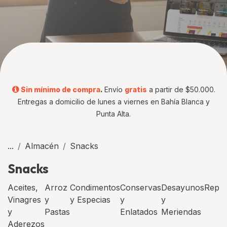
Sin mínimo de compra
.
Envío
gratis
a partir de $50.000.
Entregas a domicilio de lunes a viernes en Bahía Blanca y
Punta Alta.
...
Almacén
Snacks
Snacks
Aceites,
Arroz
Condimentos
Conservas
Desayunos
Repos
Vinagres
y
y Especias
y
y
y
Pastas
Enlatados
Meriendas
Aderezos