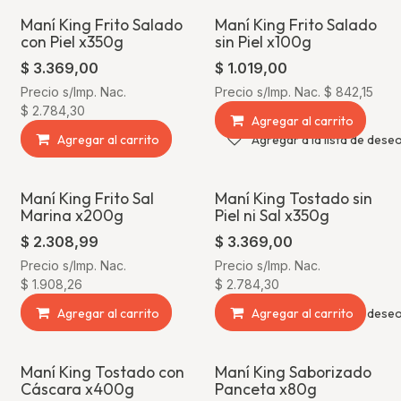
Maní King Frito Salado
Maní King Frito Salado
con Piel x350g
sin Piel x100g
$
3.369,00
$
1.019,00
Precio s/Imp. Nac.
Precio s/Imp. Nac.
$
842,15
$
2.784,30
Agregar al carrito
Agregar al carrito
Agregar a la lista de dese
Maní King Frito Sal
Maní King Tostado sin
Marina x200g
Piel ni Sal x350g
$
2.308,99
$
3.369,00
Precio s/Imp. Nac.
Precio s/Imp. Nac.
$
1.908,26
$
2.784,30
Agregar al carrito
Agregar a la lista de dese
Agregar al carrito
Maní King Tostado con
Maní King Saborizado
Cáscara x400g
Panceta x80g