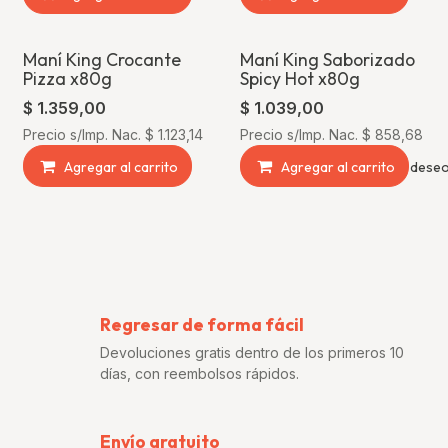
Maní King Crocante
Maní King Saborizado
Pizza x80g
Spicy Hot x80g
$
1.359,00
$
1.039,00
Precio s/Imp. Nac.
$
1.123,14
Precio s/Imp. Nac.
$
858,68
Agregar al carrito
Agregar a la lista de dese
Agregar al carrito
Regresar de forma fácil
Devoluciones gratis dentro de los primeros 10
días, con reembolsos rápidos.
Envío gratuito