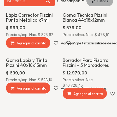
Ordenar por
Filtros
Lápiz Corrector Pizzini
Goma Técnica Pizzini
Agotado
Punta Metálica x7ml
Blanca 44x18x12mm
$
999,00
$
579,00
Precio s/Imp. Nac.
$
825,62
Precio s/Imp. Nac.
$
478,51
Agregar al carrito
Agregar a la lista de deseos
Agregar a la lista de dese
Goma Lápiz y Tinta
Borrador Para Pizarra
Pizzini 40x18x13mm
Pizzini + 3 Marcadores
$
639,00
$
12.979,00
Precio s/Imp. Nac.
$
528,10
Precio s/Imp. Nac.
$
10.726,45
Agregar al carrito
Agregar a la lista de deseos
Agregar al carrito