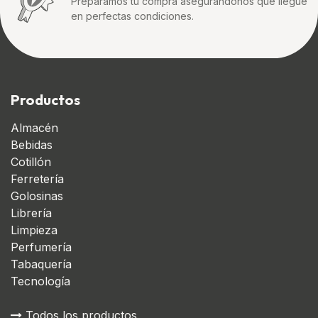
Preparamos tu compra asegurandonos que llegue
en perfectas condiciones.
Productos
Almacén
Bebidas
Cotillón
Ferretería
Golosinas
Librería
Limpieza
Perfumería
Tabaquería
Tecnología
Todos los productos