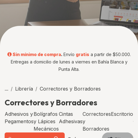
Sin mínimo de compra
.
Envío
gratis
a partir de $50.000.
Entregas a domicilio de lunes a viernes en Bahía Blanca y
Punta Alta.
...
Librería
Correctores y Borradores
Correctores y Borradores
Adhesivos y
Bolígrafos
Cintas
Correctores
Escritorio
Lá
Pegamentos
y Lápices
Adhesivas
y
C
Mecánicos
Borradores