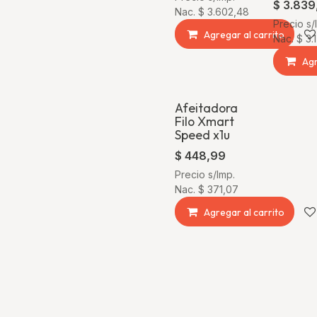
$
3.839
Nac.
$
3.602,48
Precio s/
Agregar al carrito
Nac.
$
3.
Agr
Afeitadora
Filo Xmart
Speed x1u
$
448,99
Precio s/Imp.
Nac.
$
371,07
Agregar al carrito