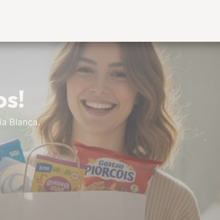
ía Blanca
Categorías
os!
ía Blanca.