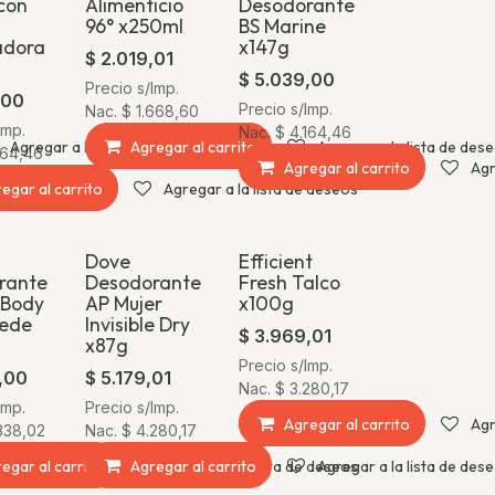
con
Alimenticio
Desodorante
96° x250ml
BS Marine
adora
x147g
$
2.019,01
$
5.039,00
Precio s/Imp.
,00
Precio s/Imp.
Nac.
$
1.668,60
Imp.
Nac.
$
4.164,46
Agregar a la lista de deseos
Agregar al carrito
Agregar a la lista de des
164,46
Agregar al carrito
Agr
egar al carrito
Agregar a la lista de deseos
Dove
Efficient
rante
Desodorante
Fresh Talco
 Body
AP Mujer
x100g
uede
Invisible Dry
$
3.969,01
x87g
Precio s/Imp.
,00
$
5.179,01
Nac.
$
3.280,17
Imp.
Precio s/Imp.
Agregar al carrito
Agr
338,02
Nac.
$
4.280,17
egar al carrito
Agregar a la lista de deseos
Agregar al carrito
Agregar a la lista de deseos
Agregar a la lista de des