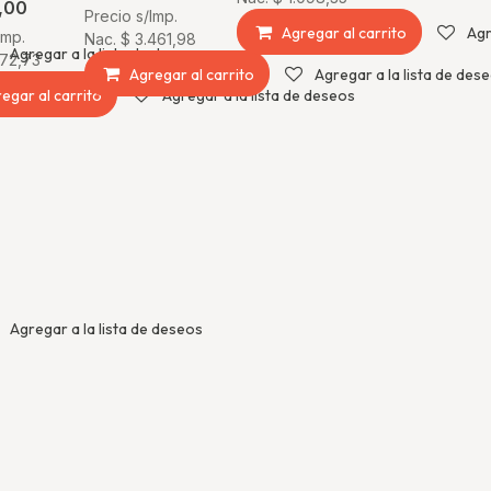
,00
Precio s/Imp.
Agregar al carrito
Agr
Imp.
Nac.
$
3.461,98
Agregar a la lista de deseos
172,73
Agregar al carrito
Agregar a la lista de des
egar al carrito
Agregar a la lista de deseos
Agregar a la lista de deseos