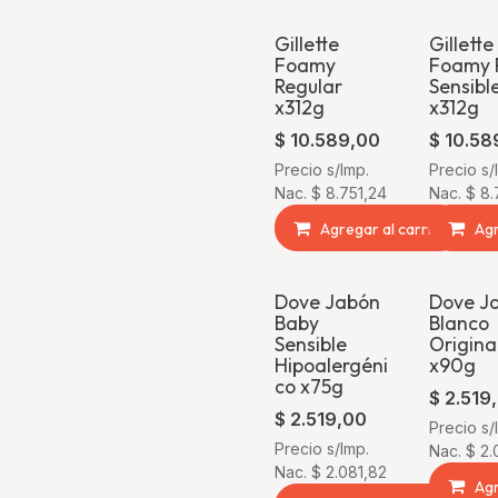
Gillette
Gillette
Foamy
Foamy P
Regular
Sensibl
x312g
x312g
$
10.589,00
$
10.58
Precio s/Imp.
Precio s/
Nac.
$
8.751,24
Nac.
$
8.
Agregar al carrito
Agr
Dove Jabón
Dove J
Baby
Blanco
Sensible
Origina
Hipoalergéni
x90g
co x75g
$
2.519
$
2.519,00
Precio s/
Precio s/Imp.
Nac.
$
2.
Nac.
$
2.081,82
Agr