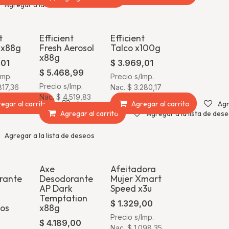
Agregar a la lista de deseos
t
Efficient
Efficient
 x88g
Fresh Aerosol
Talco x100g
x88g
,01
$
3.969,01
$
5.468,99
Imp.
Precio s/Imp.
Precio s/Imp.
817,36
Nac.
$
3.280,17
Nac.
$
4.519,83
egar al carrito
Agregar a la lista de deseos
Agregar al carrito
Agr
Agregar al carrito
Agregar a la lista de des
Agregar a la lista de deseos
Axe
Afeitadora
rante
Desodorante
Mujer Xmart
AP Dark
Speed x3u
Temptation
$
1.329,00
cos
x88g
Precio s/Imp.
$
4.189,00
Nac.
$
1.098,35