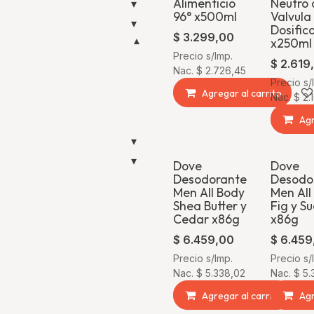
Alimenticio
Neutro 
▾
96° x500ml
Valvula
▾
Dosific
$
3.299,00
x250ml
▾
Precio s/Imp.
$
2.619
Nac.
$
2.726,45
Precio s/
Agregar al carrito
Nac.
$
2.
Agr
▾
▾
Dove
Dove
Desodorante
Desodo
Men All Body
Men All
Shea Butter y
Fig y S
Cedar x86g
x86g
$
6.459,00
$
6.459
Precio s/Imp.
Precio s/
Nac.
$
5.338,02
Nac.
$
5.
Agregar al carrito
Agr