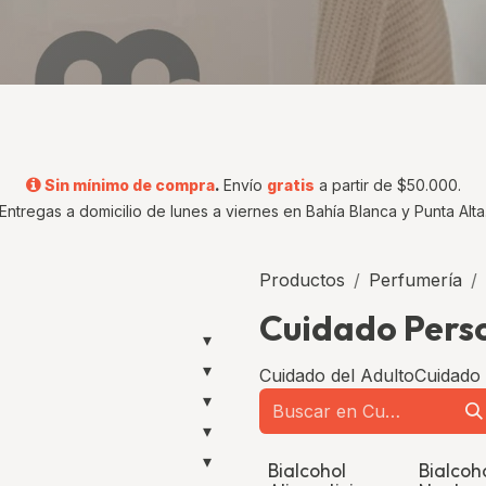
Sin mínimo de compra
.
Envío
gratis
a partir de $50.000.
Entregas a domicilio de lunes a viernes en Bahía Blanca y Punta Alta
Productos
Perfumería
Cuidado Pers
▾
▾
Cuidado del Adulto
Cuidado 
▾
▾
▾
Bialcohol
Bialcoh