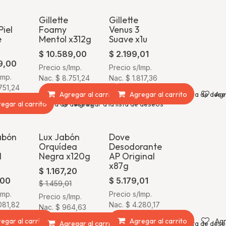
Gillette
Gillette
iel
Foamy
Venus 3
e
Mentol x312g
Suave x1u
$
10.589,00
$
2.199,01
9,00
Precio s/Imp.
Precio s/Imp.
Imp.
Nac.
$
8.751,24
Nac.
$
1.817,36
751,24
Agregar al carrito
Agregar al carrito
Agregar a la lista de des
Agr
egar al carrito
Agregar a la lista de deseos
Agregar a la lista de deseos
abón
Lux Jabón
Dove
¡Oferta!
Orquídea
Desodorante
l
Negra x120g
AP Original
x87g
$
1.167,20
,00
$
5.179,01
$
1.459,01
Imp.
Precio s/Imp.
Precio s/Imp.
081,82
Nac.
$
4.280,17
Nac.
$
964,63
egar al carrito
Agregar a la lista de deseos
Agregar al carrito
Agr
Agregar al carrito
Agregar a la lista de des