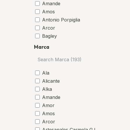
Amande
Amos
Antonio Porpiglia
Arcor
Bagley
Bahía
Marca
Benevia
Bic
Bonafide
Ala
Castell
Alicante
Celulosa Argentina
Alka
Cia General de Fósforos
Amande
Compañía Americana de Alimentos
Amor
Compañía de Alimentos Fargo
Amos
Dielo
Arcor
Docile
Artesanales Carmela G.L.