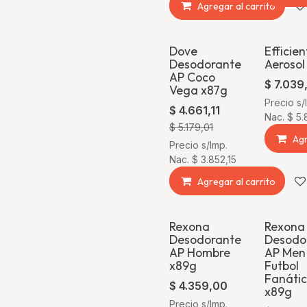
Agregar al carrito
Dove
Efficien
¡Oferta!
Desodorante
Aerosol
AP Coco
$
7.039
Vega x87g
Precio s/
$
4.661,11
Nac.
$
5.
$
5.179,01
Agr
Precio s/Imp.
Nac.
$
3.852,15
Agregar al carrito
Rexona
Rexona
Desodorante
Desodo
AP Hombre
AP Men
x89g
Futbol
Fanáti
$
4.359,00
x89g
Precio s/Imp.