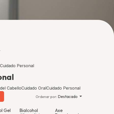
.
Cuidado Personal
onal
del Cabello
Cuidado Oral
Cuidado Personal
Destacado
Ordenar por:
ol Gel
Bialcohol
Axe